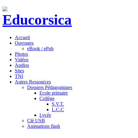
Accueil
Ouvrages
eBook / ePub
Photos
Vidéos
Audios
Sites
TNI
Autres Ressources
Dossiers Pédagogiques
Ecole primaire
Collège
S.V.T.
L.C.C
Lycée
Clé USB
Animations flash