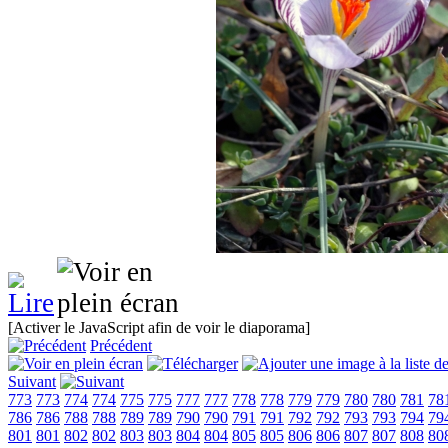
[Activer le JavaScript afin de voir le diaporama]
Précédent
Suivant
773
773
774
774
775
775
777
777
778
778
779
779
780
780
781
78
786
786
788
788
789
789
790
790
791
791
792
792
793
793
794
79
801
801
802
802
803
803
804
804
805
805
806
806
807
807
808
80