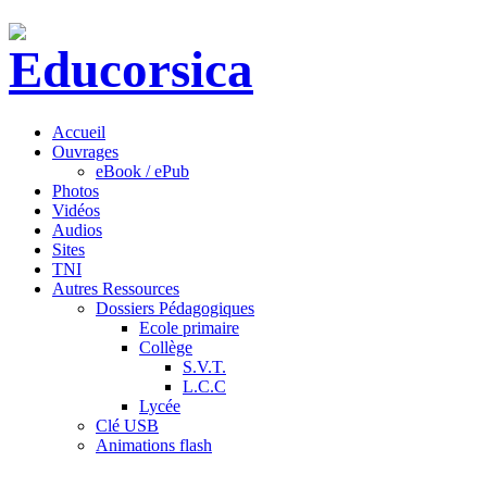
Accueil
Ouvrages
eBook / ePub
Photos
Vidéos
Audios
Sites
TNI
Autres Ressources
Dossiers Pédagogiques
Ecole primaire
Collège
S.V.T.
L.C.C
Lycée
Clé USB
Animations flash