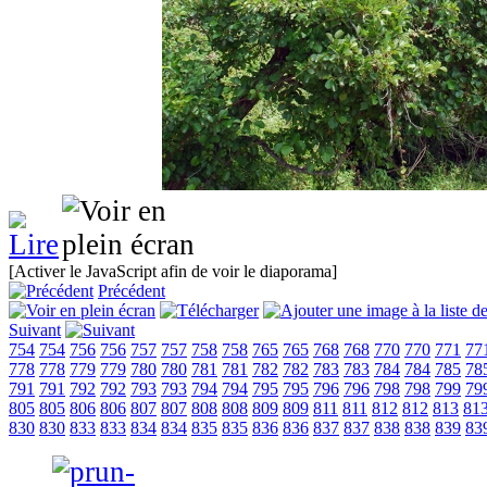
[Activer le JavaScript afin de voir le diaporama]
Précédent
Suivant
754
754
756
756
757
757
758
758
765
765
768
768
770
770
771
77
778
778
779
779
780
780
781
781
782
782
783
783
784
784
785
78
791
791
792
792
793
793
794
794
795
795
796
796
798
798
799
79
805
805
806
806
807
807
808
808
809
809
811
811
812
812
813
81
830
830
833
833
834
834
835
835
836
836
837
837
838
838
839
83