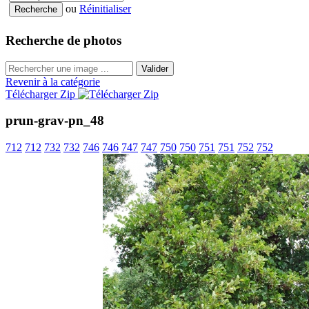
ou
Réinitialiser
Recherche de photos
Valider
Revenir à la catégorie
Télécharger Zip
prun-grav-pn_48
712
712
732
732
746
746
747
747
750
750
751
751
752
752