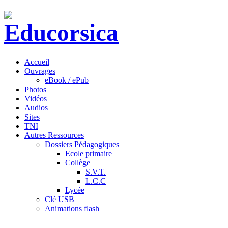
Accueil
Ouvrages
eBook / ePub
Photos
Vidéos
Audios
Sites
TNI
Autres Ressources
Dossiers Pédagogiques
Ecole primaire
Collège
S.V.T.
L.C.C
Lycée
Clé USB
Animations flash