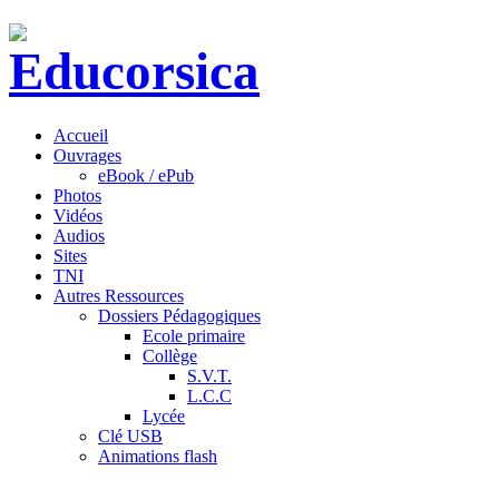
Accueil
Ouvrages
eBook / ePub
Photos
Vidéos
Audios
Sites
TNI
Autres Ressources
Dossiers Pédagogiques
Ecole primaire
Collège
S.V.T.
L.C.C
Lycée
Clé USB
Animations flash