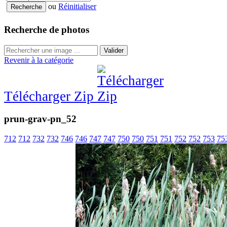
ou
Réinitialiser
Recherche de photos
Valider
Revenir à la catégorie
Télécharger Zip
prun-grav-pn_52
712
712
732
732
746
746
747
747
750
750
751
751
752
752
753
75