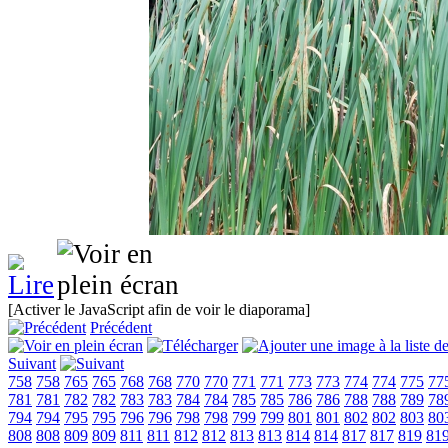
[Activer le JavaScript afin de voir le diaporama]
Précédent
Suivant
758
758
765
765
768
768
770
770
771
771
773
773
774
774
775
77
781
781
782
782
783
783
784
784
785
785
786
786
788
788
789
78
794
794
795
795
796
796
798
798
799
799
801
801
802
802
803
80
808
808
809
809
811
811
812
812
813
813
814
814
817
817
819
81