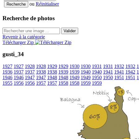
ou
Réinitialiser
Recherche de photos
Valider
Revenir à la catégorie
Télécharger Zip
gusti_34
1927
1927
1928
1928
1929
1929
1930
1930
1931
1931
1932
1932
1
1936
1937
1937
1938
1938
1939
1939
1940
1940
1941
1941
1942
1
1946
1946
1947
1947
1948
1948
1949
1949
1950
1950
1951
1951
1
1955
1956
1956
1957
1957
1958
1958
1959
1959