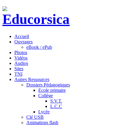
Accueil
Ouvrages
eBook / ePub
Photos
Vidéos
Audios
Sites
TNI
Autres Ressources
Dossiers Pédagogiques
Ecole primaire
Collège
S.V.T.
L.C.C
Lycée
Clé USB
Animations flash