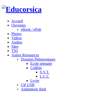
Accueil
Ouvrages
eBook / ePub
Photos
Vidéos
Audios
Sites
TNI
Autres Ressources
Dossiers Pédagogiques
Ecole primaire
Collège
S.V.T.
L.C.C
Lycée
Clé USB
Animations flash