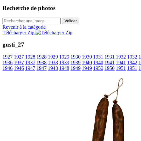
Recherche de photos
Valider
Revenir à la catégorie
Télécharger Zip
gusti_27
1927
1927
1928
1928
1929
1929
1930
1930
1931
1931
1932
1932
1
1936
1937
1937
1938
1938
1939
1939
1940
1940
1941
1941
1942
1
1946
1946
1947
1947
1948
1948
1949
1949
1950
1950
1951
1951
1