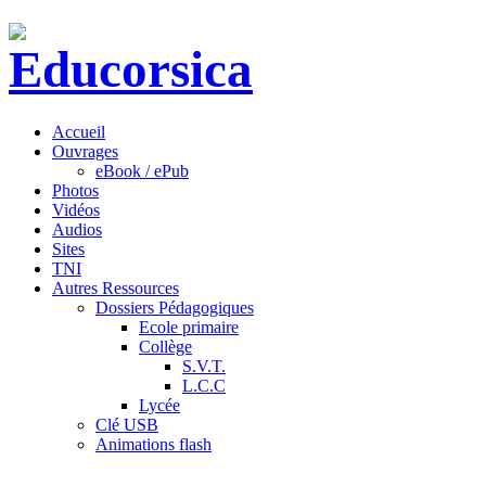
Accueil
Ouvrages
eBook / ePub
Photos
Vidéos
Audios
Sites
TNI
Autres Ressources
Dossiers Pédagogiques
Ecole primaire
Collège
S.V.T.
L.C.C
Lycée
Clé USB
Animations flash