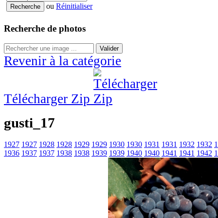
ou
Réinitialiser
Recherche de photos
Valider
Revenir à la catégorie
Télécharger Zip
gusti_17
1927
1927
1928
1928
1929
1929
1930
1930
1931
1931
1932
1932
1
1936
1937
1937
1938
1938
1939
1939
1940
1940
1941
1941
1942
1