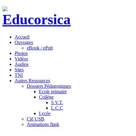
Accueil
Ouvrages
eBook / ePub
Photos
Vidéos
Audios
Sites
TNI
Autres Ressources
Dossiers Pédagogiques
Ecole primaire
Collège
S.V.T.
L.C.C
Lycée
Clé USB
Animations flash