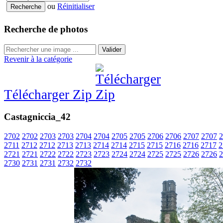
ou
Réinitialiser
Recherche de photos
Valider
Revenir à la catégorie
Télécharger Zip
Castagniccia_42
2702
2702
2703
2703
2704
2704
2705
2705
2706
2706
2707
2707
2
2711
2712
2712
2713
2713
2714
2714
2715
2715
2716
2716
2717
2
2721
2721
2722
2722
2723
2723
2724
2724
2725
2725
2726
2726
2
2730
2731
2731
2732
2732