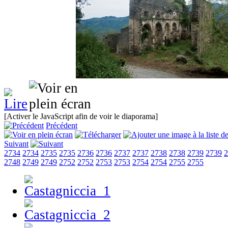
[Activer le JavaScript afin de voir le diaporama]
Précédent
Suivant
2734
2734
2735
2735
2736
2736
2737
2737
2738
2738
2739
2739
2
2748
2749
2749
2752
2752
2753
2753
2754
2754
2755
2755