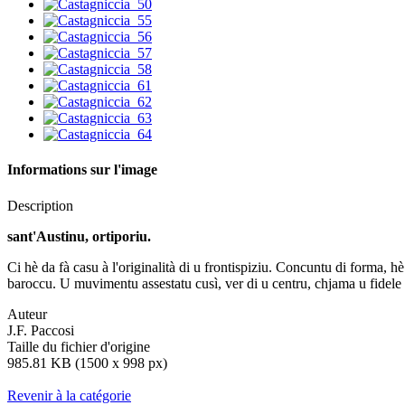
Informations sur l'image
Description
sant'Austinu, ortiporiu.
Ci hè da fà casu à l'originalità di u frontispiziu. Concuntu di forma, hè
baroccu. U muvimentu assestatu cusì, ver di u centru, chjama u fidele à
Auteur
J.F. Paccosi
Taille du fichier d'origine
985.81 KB (1500 x 998 px)
Revenir à la catégorie