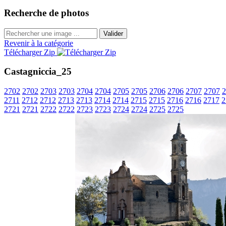
Recherche de photos
Valider
Revenir à la catégorie
Télécharger Zip
Castagniccia_25
2702
2702
2703
2703
2704
2704
2705
2705
2706
2706
2707
2707
2
2711
2712
2712
2713
2713
2714
2714
2715
2715
2716
2716
2717
2
2721
2721
2722
2722
2723
2723
2724
2724
2725
2725