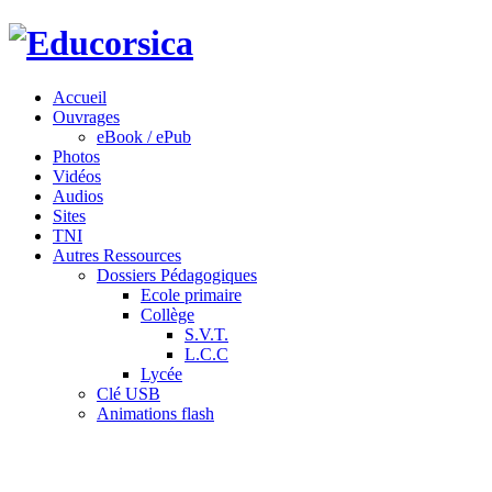
Accueil
Ouvrages
eBook / ePub
Photos
Vidéos
Audios
Sites
TNI
Autres Ressources
Dossiers Pédagogiques
Ecole primaire
Collège
S.V.T.
L.C.C
Lycée
Clé USB
Animations flash