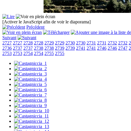
[Activer le JavaScript afin de voir le diaporama]
Précédent
Suivant
2727
2727
2728
2728
2729
2729
2730
2730
2731
2731
2732
2732
2
2736
2737
2737
2738
2738
2739
2739
2741
2741
2746
2746
2747
2
2753
2753
2754
2754
2755
2755