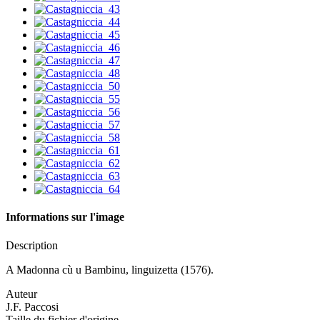
Informations sur l'image
Description
A Madonna cù u Bambinu, linguizetta (1576).
Auteur
J.F. Paccosi
Taille du fichier d'origine