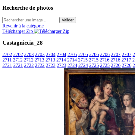
Recherche de photos
Valider
Revenir à la catégorie
Télécharger Zip
Castagniccia_28
2702
2702
2703
2703
2704
2704
2705
2705
2706
2706
2707
2707
2
2711
2712
2712
2713
2713
2714
2714
2715
2715
2716
2716
2717
2
2721
2721
2722
2722
2723
2723
2724
2724
2725
2725
2726
2726
2