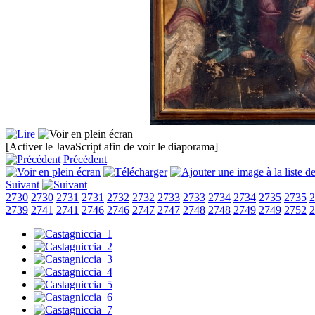
[Activer le JavaScript afin de voir le diaporama]
Précédent
Suivant
2730
2730
2731
2731
2732
2732
2733
2733
2734
2734
2735
2735
2
2739
2741
2741
2746
2746
2747
2747
2748
2748
2749
2749
2752
2