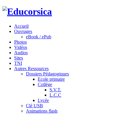
Accueil
Ouvrages
eBook / ePub
Photos
Vidéos
Audios
Sites
TNI
Autres Ressources
Dossiers Pédagogiques
Ecole primaire
Collège
S.V.T.
L.C.C
Lycée
Clé USB
Animations flash