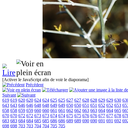
[Activer le JavaScript afin de voir le diaporama]
Précédent
Suivant
619
619
620
620
624
624
625
625
627
627
628
628
629
629
630
63
643
643
646
646
648
648
649
649
650
650
651
651
652
652
653
65
658
658
659
659
660
660
661
661
662
662
663
663
664
664
665
66
670
670
672
672
673
673
674
674
675
675
676
676
677
677
678
67
683
683
684
684
685
685
686
686
689
689
690
690
691
691
692
69
698
698
703
703
704
704
705
705