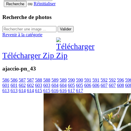
ou
Réinitialiser
Recherche de photos
Valider
Revenir à la catégorie
Télécharger Zip
ajaccio-pn_43
586
586
587
587
588
588
589
589
590
590
591
591
592
592
596
59
601
601
602
602
603
603
604
604
605
605
606
606
607
607
608
60
613
613
614
614
615
615
616
616
617
617