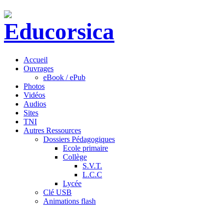
Accueil
Ouvrages
eBook / ePub
Photos
Vidéos
Audios
Sites
TNI
Autres Ressources
Dossiers Pédagogiques
Ecole primaire
Collège
S.V.T.
L.C.C
Lycée
Clé USB
Animations flash