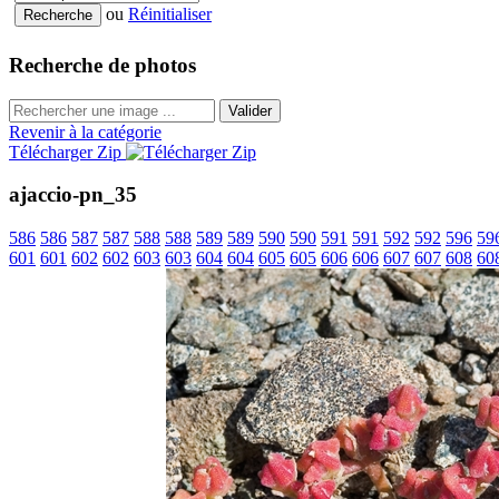
ou
Réinitialiser
Recherche de photos
Valider
Revenir à la catégorie
Télécharger Zip
ajaccio-pn_35
586
586
587
587
588
588
589
589
590
590
591
591
592
592
596
59
601
601
602
602
603
603
604
604
605
605
606
606
607
607
608
60