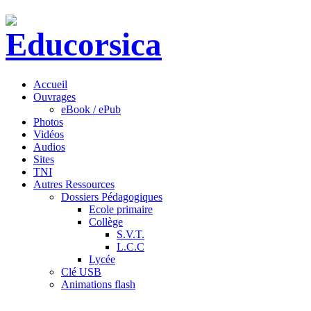
Accueil
Ouvrages
eBook / ePub
Photos
Vidéos
Audios
Sites
TNI
Autres Ressources
Dossiers Pédagogiques
Ecole primaire
Collège
S.V.T.
L.C.C
Lycée
Clé USB
Animations flash