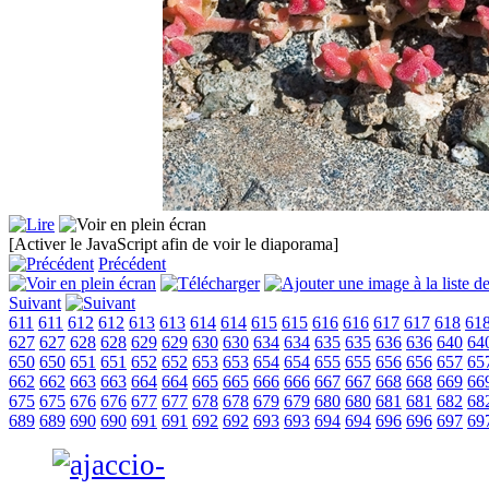
[Activer le JavaScript afin de voir le diaporama]
Précédent
Suivant
611
611
612
612
613
613
614
614
615
615
616
616
617
617
618
61
627
627
628
628
629
629
630
630
634
634
635
635
636
636
640
64
650
650
651
651
652
652
653
653
654
654
655
655
656
656
657
65
662
662
663
663
664
664
665
665
666
666
667
667
668
668
669
66
675
675
676
676
677
677
678
678
679
679
680
680
681
681
682
68
689
689
690
690
691
691
692
692
693
693
694
694
696
696
697
69