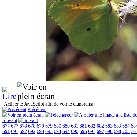
[Activer le JavaScript afin de voir le diaporama]
Précédent
Suivant
677
677
678
678
679
679
680
680
681
681
682
682
683
683
684
68
691
691
692
692
693
693
694
694
696
696
697
697
698
698
703
70