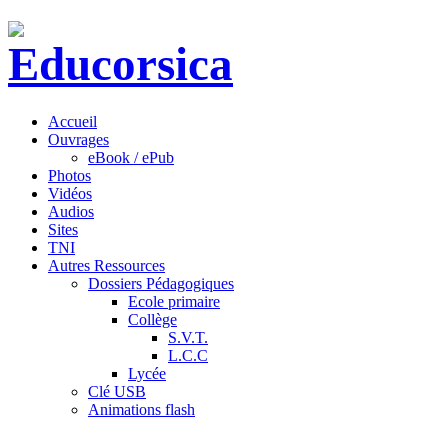
Accueil
Ouvrages
eBook / ePub
Photos
Vidéos
Audios
Sites
TNI
Autres Ressources
Dossiers Pédagogiques
Ecole primaire
Collège
S.V.T.
L.C.C
Lycée
Clé USB
Animations flash