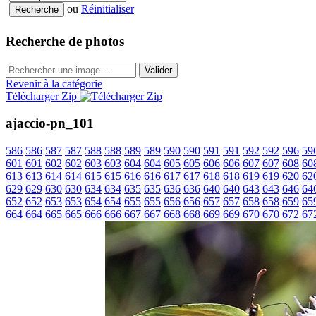
ou
Réinitialiser
Recherche de photos
Valider
Revenir à la catégorie
Télécharger Zip
ajaccio-pn_101
586
586
587
587
588
588
589
589
590
590
591
591
592
592
596
59
601
601
602
602
603
603
604
604
605
605
606
606
607
607
608
60
613
613
614
614
615
615
616
616
617
617
618
618
619
619
620
62
629
629
630
630
634
634
635
635
636
636
640
640
643
643
646
64
652
652
653
653
654
654
655
655
656
656
657
657
658
658
659
65
664
664
665
665
666
666
667
667
668
668
669
669
670
670
672
67