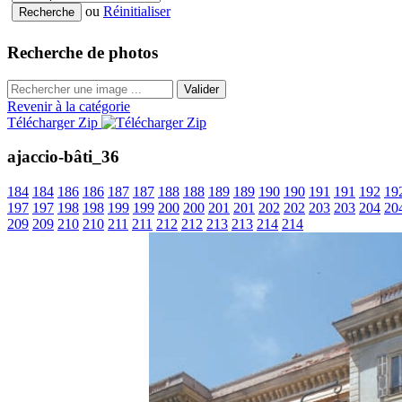
ou
Réinitialiser
Recherche de photos
Valider
Revenir à la catégorie
Télécharger Zip
ajaccio-bâti_36
184
184
186
186
187
187
188
188
189
189
190
190
191
191
192
19
197
197
198
198
199
199
200
200
201
201
202
202
203
203
204
20
209
209
210
210
211
211
212
212
213
213
214
214