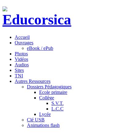
Accueil
Ouvrages
eBook / ePub
Photos
Vidéos
Audios
Sites
TNI
Autres Ressources
Dossiers Pédagogiques
Ecole primaire
Collège
S.V.T.
L.C.C
Lycée
Clé USB
Animations flash