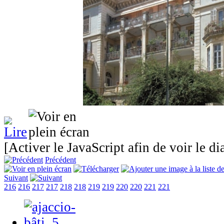
[Activer le JavaScript afin de voir le d
Précédent
Suivant
216
216
217
217
218
218
219
219
220
220
221
221