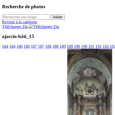
Recherche de photos
Valider
Revenir à la catégorie
Télécharger Zip
ajaccio-bâti_15
184
184
186
186
187
187
188
188
189
189
190
190
191
191
192
19