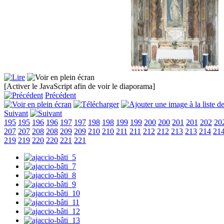
[Activer le JavaScript afin de voir le diaporama]
Précédent
Suivant
195
195
196
196
197
197
198
198
199
199
200
200
201
201
202
20
207
207
208
208
209
209
210
210
211
211
212
212
213
213
214
21
219
219
220
220
221
221