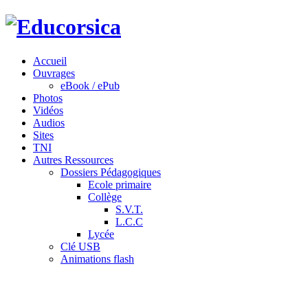
Accueil
Ouvrages
eBook / ePub
Photos
Vidéos
Audios
Sites
TNI
Autres Ressources
Dossiers Pédagogiques
Ecole primaire
Collège
S.V.T.
L.C.C
Lycée
Clé USB
Animations flash