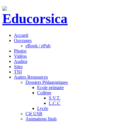
Accueil
Ouvrages
eBook / ePub
Photos
Vidéos
Audios
Sites
TNI
Autres Ressources
Dossiers Pédagogiques
Ecole primaire
Collège
S.V.T.
L.C.C
Lycée
Clé USB
Animations flash