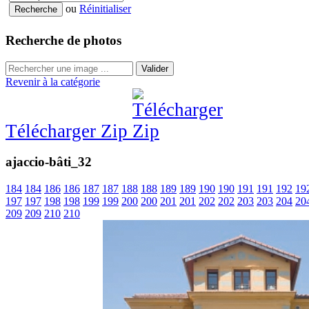
ou
Réinitialiser
Recherche de photos
Valider
Revenir à la catégorie
Télécharger Zip
ajaccio-bâti_32
184
184
186
186
187
187
188
188
189
189
190
190
191
191
192
19
197
197
198
198
199
199
200
200
201
201
202
202
203
203
204
20
209
209
210
210