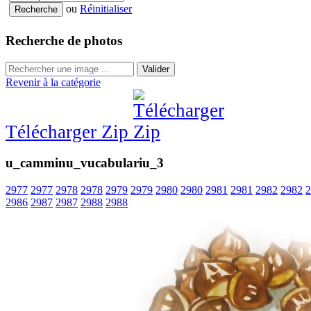
ou
Réinitialiser
Recherche de photos
Valider
Revenir à la catégorie
Télécharger Zip
u_camminu_vucabulariu_3
2977
2977
2978
2978
2979
2979
2980
2980
2981
2981
2982
2982
2
2986
2987
2987
2988
2988