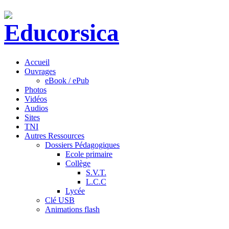
Accueil
Ouvrages
eBook / ePub
Photos
Vidéos
Audios
Sites
TNI
Autres Ressources
Dossiers Pédagogiques
Ecole primaire
Collège
S.V.T.
L.C.C
Lycée
Clé USB
Animations flash