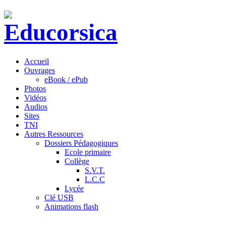
Accueil
Ouvrages
eBook / ePub
Photos
Vidéos
Audios
Sites
TNI
Autres Ressources
Dossiers Pédagogiques
Ecole primaire
Collège
S.V.T.
L.C.C
Lycée
Clé USB
Animations flash