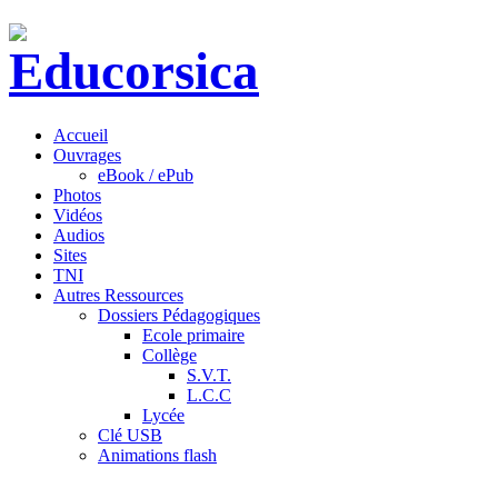
Accueil
Ouvrages
eBook / ePub
Photos
Vidéos
Audios
Sites
TNI
Autres Ressources
Dossiers Pédagogiques
Ecole primaire
Collège
S.V.T.
L.C.C
Lycée
Clé USB
Animations flash