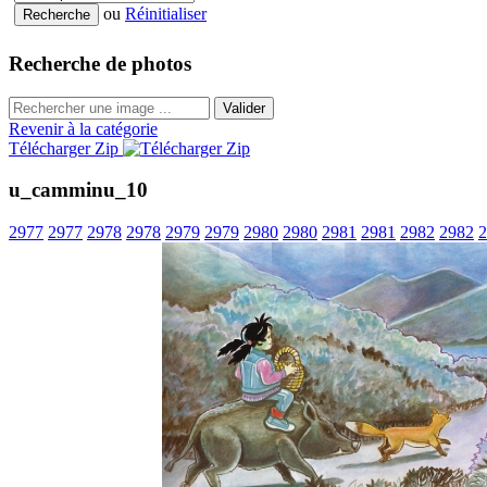
ou
Réinitialiser
Recherche de photos
Valider
Revenir à la catégorie
Télécharger Zip
u_camminu_10
2977
2977
2978
2978
2979
2979
2980
2980
2981
2981
2982
2982
2