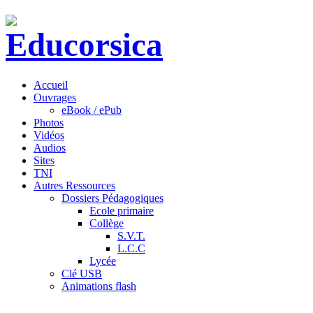
Accueil
Ouvrages
eBook / ePub
Photos
Vidéos
Audios
Sites
TNI
Autres Ressources
Dossiers Pédagogiques
Ecole primaire
Collège
S.V.T.
L.C.C
Lycée
Clé USB
Animations flash