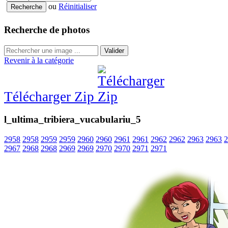
ou
Réinitialiser
Recherche de photos
Valider
Revenir à la catégorie
Télécharger Zip
l_ultima_tribiera_vucabulariu_5
2958
2958
2959
2959
2960
2960
2961
2961
2962
2962
2963
2963
2
2967
2968
2968
2969
2969
2970
2970
2971
2971