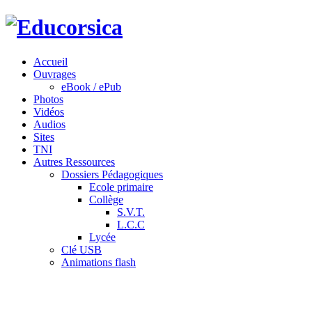
Accueil
Ouvrages
eBook / ePub
Photos
Vidéos
Audios
Sites
TNI
Autres Ressources
Dossiers Pédagogiques
Ecole primaire
Collège
S.V.T.
L.C.C
Lycée
Clé USB
Animations flash