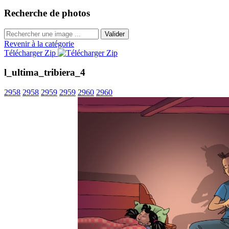
Recherche de photos
Valider
Revenir à la catégorie
Télécharger Zip
l_ultima_tribiera_4
2958
2958
2959
2959
2960
2960