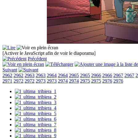
[Activer le JavaScript afin de voir le diaporama]
Précédent
Suivant
2962
2962
2963
2963
2964
2964
2965
2965
2966
2966
2967
2967
2
2971
2972
2972
2973
2973
2974
2974
2975
2975
2976
2976