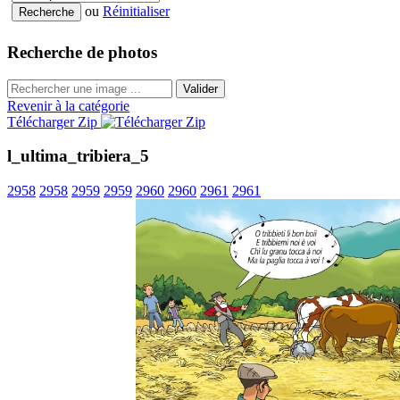
ou
Réinitialiser
Recherche de photos
Valider
Revenir à la catégorie
Télécharger Zip
l_ultima_tribiera_5
2958
2958
2959
2959
2960
2960
2961
2961