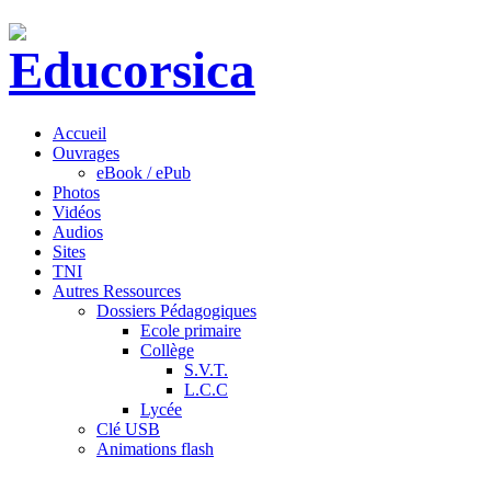
Accueil
Ouvrages
eBook / ePub
Photos
Vidéos
Audios
Sites
TNI
Autres Ressources
Dossiers Pédagogiques
Ecole primaire
Collège
S.V.T.
L.C.C
Lycée
Clé USB
Animations flash