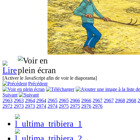
[Activer le JavaScript afin de voir le diaporama]
Précédent
Suivant
2963
2963
2964
2964
2965
2965
2966
2966
2967
2967
2968
2968
2
2972
2973
2973
2974
2974
2975
2975
2976
2976