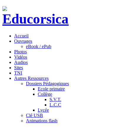
Accueil
Ouvrages
eBook / ePub
Photos
Vidéos
Audios
Sites
TNI
Autres Ressources
Dossiers Pédagogiques
Ecole primaire
Collège
S.V.T.
L.C.C
Lycée
Clé USB
Animations flash