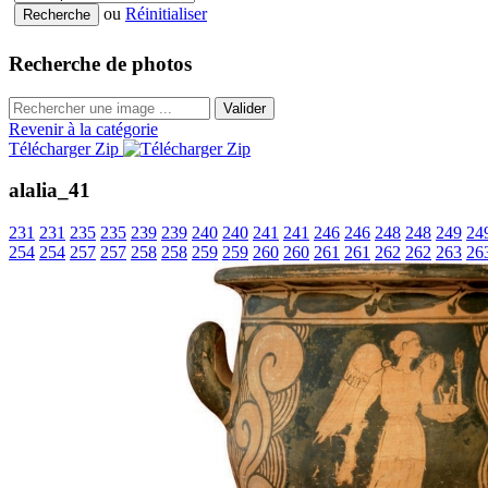
ou
Réinitialiser
Recherche de photos
Valider
Revenir à la catégorie
Télécharger Zip
alalia_41
231
231
235
235
239
239
240
240
241
241
246
246
248
248
249
24
254
254
257
257
258
258
259
259
260
260
261
261
262
262
263
26