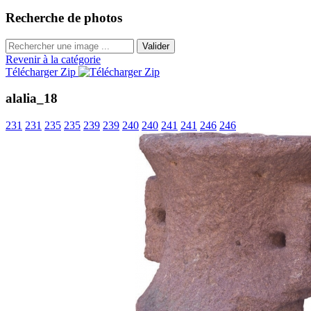
Recherche de photos
Valider
Revenir à la catégorie
Télécharger Zip
alalia_18
231
231
235
235
239
239
240
240
241
241
246
246