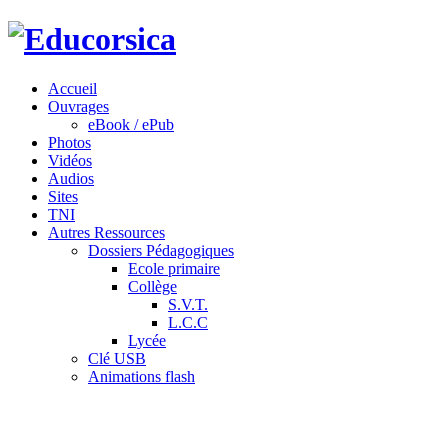
Accueil
Ouvrages
eBook / ePub
Photos
Vidéos
Audios
Sites
TNI
Autres Ressources
Dossiers Pédagogiques
Ecole primaire
Collège
S.V.T.
L.C.C
Lycée
Clé USB
Animations flash