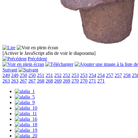
[Activer le JavaScript afin de voir le diaporama]
Précédent
Suivant
249
249
250
250
251
251
252
252
253
253
254
254
257
257
258
25
263
263
267
267
268
268
269
269
270
270
271
271