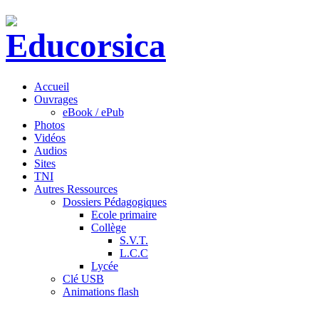
Accueil
Ouvrages
eBook / ePub
Photos
Vidéos
Audios
Sites
TNI
Autres Ressources
Dossiers Pédagogiques
Ecole primaire
Collège
S.V.T.
L.C.C
Lycée
Clé USB
Animations flash