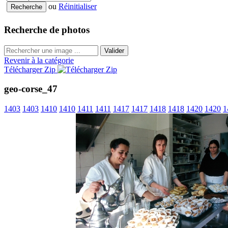
ou
Réinitialiser
Recherche de photos
Valider
Revenir à la catégorie
Télécharger Zip
geo-corse_47
1403
1403
1410
1410
1411
1411
1417
1417
1418
1418
1420
1420
1