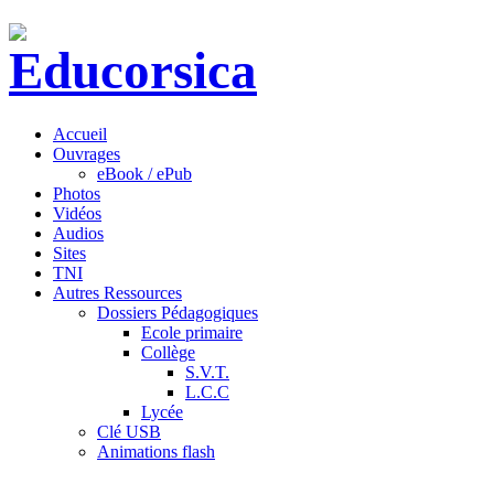
Accueil
Ouvrages
eBook / ePub
Photos
Vidéos
Audios
Sites
TNI
Autres Ressources
Dossiers Pédagogiques
Ecole primaire
Collège
S.V.T.
L.C.C
Lycée
Clé USB
Animations flash