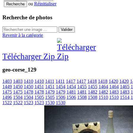
ou
Réinitialiser
Recherche de photos
Valider
Revenir à la catégorie
Télécharger Zip
geo-corse_129
1403
1403
1410
1410
1411
1411
1417
1417
1418
1418
1420
1420
1
1449
1450
1450
1451
1451
1454
1454
1455
1455
1464
1464
1465
1
1475
1475
1478
1478
1479
1479
1481
1481
1482
1482
1483
1483
1
1496
1504
1504
1505
1505
1506
1506
1508
1508
1510
1510
1514
1
1522
1522
1523
1523
1530
1530