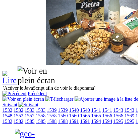
[Activer le JavaScript afin de voir le diaporama]
Précédent
Suivant
1532
1532
1533
1533
1539
1539
1540
1540
1541
1541
1543
1543
1
1548
1552
1552
1558
1558
1560
1560
1565
1565
1566
1566
1569
1
1582
1582
1585
1585
1588
1588
1591
1591
1594
1594
1595
1595
1