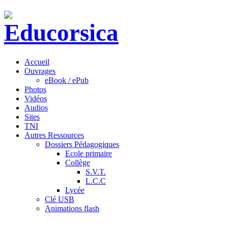
Accueil
Ouvrages
eBook / ePub
Photos
Vidéos
Audios
Sites
TNI
Autres Ressources
Dossiers Pédagogiques
Ecole primaire
Collège
S.V.T.
L.C.C
Lycée
Clé USB
Animations flash