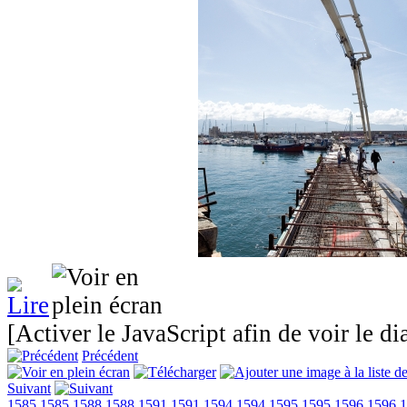
[Activer le JavaScript afin de voir le d
Précédent
Suivant
1585
1585
1588
1588
1591
1591
1594
1594
1595
1595
1596
1596
1