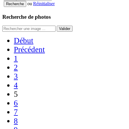
ou
Réinitialiser
Recherche de photos
Valider
Début
Précédent
1
2
3
4
5
6
7
8