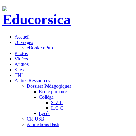
Accueil
Ouvrages
eBook / ePub
Photos
Vidéos
Audios
Sites
TNI
Autres Ressources
Dossiers Pédagogiques
Ecole primaire
Collège
S.V.T.
L.C.C
Lycée
Clé USB
Animations flash