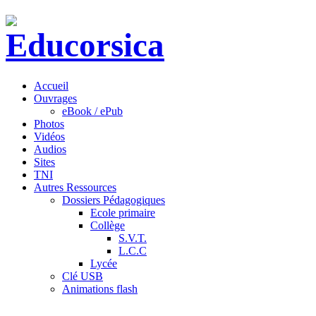
Accueil
Ouvrages
eBook / ePub
Photos
Vidéos
Audios
Sites
TNI
Autres Ressources
Dossiers Pédagogiques
Ecole primaire
Collège
S.V.T.
L.C.C
Lycée
Clé USB
Animations flash