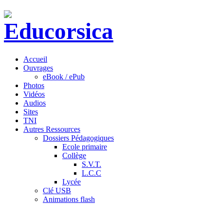
Accueil
Ouvrages
eBook / ePub
Photos
Vidéos
Audios
Sites
TNI
Autres Ressources
Dossiers Pédagogiques
Ecole primaire
Collège
S.V.T.
L.C.C
Lycée
Clé USB
Animations flash