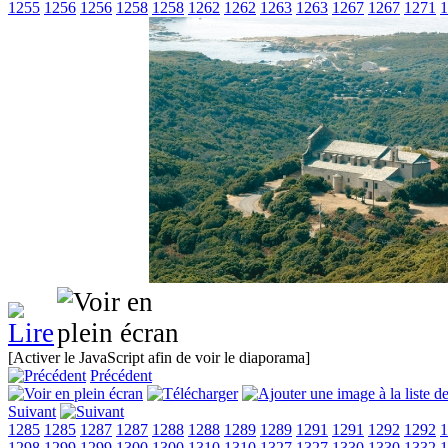
1255
1256
1256
1258
1258
1262
1262
1263
1263
1267
1267
1271
1
[Activer le JavaScript afin de voir le diaporama]
Précédent
Suivant
1285
1285
1287
1287
1288
1288
1289
1289
1291
1291
1292
1292
1
1298
1299
1299
1300
1300
1310
1310
1327
1327
1330
1330
1332
1