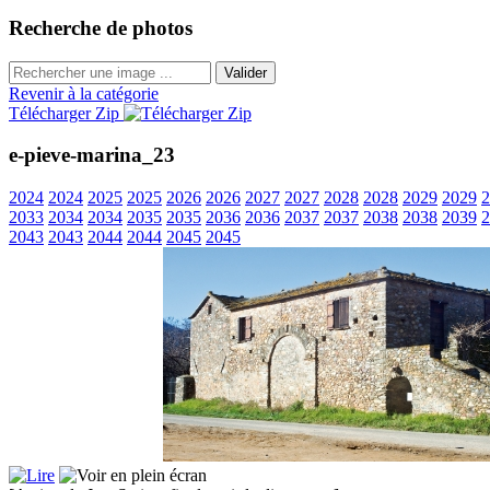
Recherche de photos
Valider
Revenir à la catégorie
Télécharger Zip
e-pieve-marina_23
2024
2024
2025
2025
2026
2026
2027
2027
2028
2028
2029
2029
2
2033
2034
2034
2035
2035
2036
2036
2037
2037
2038
2038
2039
2
2043
2043
2044
2044
2045
2045