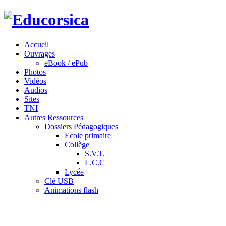
Accueil
Ouvrages
eBook / ePub
Photos
Vidéos
Audios
Sites
TNI
Autres Ressources
Dossiers Pédagogiques
Ecole primaire
Collège
S.V.T.
L.C.C
Lycée
Clé USB
Animations flash