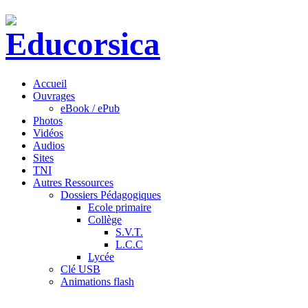
Accueil
Ouvrages
eBook / ePub
Photos
Vidéos
Audios
Sites
TNI
Autres Ressources
Dossiers Pédagogiques
Ecole primaire
Collège
S.V.T.
L.C.C
Lycée
Clé USB
Animations flash