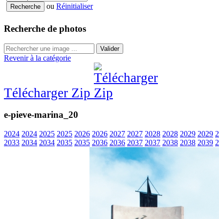
ou
Réinitialiser
Recherche de photos
Valider
Revenir à la catégorie
Télécharger Zip
e-pieve-marina_20
2024
2024
2025
2025
2026
2026
2027
2027
2028
2028
2029
2029
2
2033
2034
2034
2035
2035
2036
2036
2037
2037
2038
2038
2039
2