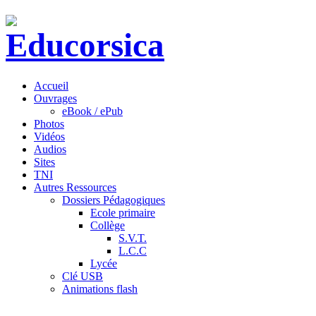
Accueil
Ouvrages
eBook / ePub
Photos
Vidéos
Audios
Sites
TNI
Autres Ressources
Dossiers Pédagogiques
Ecole primaire
Collège
S.V.T.
L.C.C
Lycée
Clé USB
Animations flash