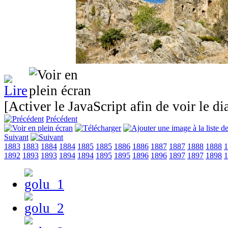
[Activer le JavaScript afin de voir le d
Précédent
Suivant
1883
1883
1884
1884
1885
1885
1886
1886
1887
1887
1888
1888
1
1892
1893
1893
1894
1894
1895
1895
1896
1896
1897
1897
1898
1