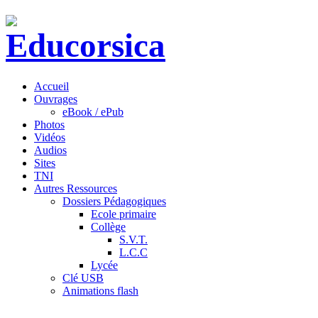
Accueil
Ouvrages
eBook / ePub
Photos
Vidéos
Audios
Sites
TNI
Autres Ressources
Dossiers Pédagogiques
Ecole primaire
Collège
S.V.T.
L.C.C
Lycée
Clé USB
Animations flash