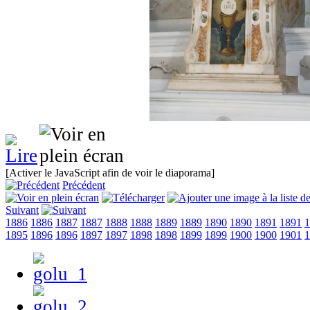
[Activer le JavaScript afin de voir le diaporama]
Précédent
Suivant
1886
1886
1887
1887
1888
1888
1889
1889
1890
1890
1891
1891
1
1895
1896
1896
1897
1897
1898
1898
1899
1899
1900
1900
1901
1