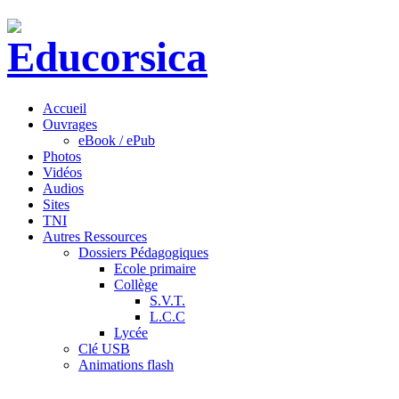
Accueil
Ouvrages
eBook / ePub
Photos
Vidéos
Audios
Sites
TNI
Autres Ressources
Dossiers Pédagogiques
Ecole primaire
Collège
S.V.T.
L.C.C
Lycée
Clé USB
Animations flash