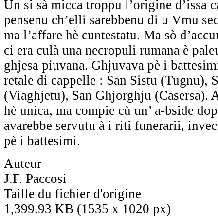
Ùn si sà micca troppu l’origine d’issa ca
pensenu ch’elli sarebbenu di u Vmu sec
ma l’affare hè cuntestatu. Ma sò d’accu
ci era culà una necropuli rumana è pale
ghjesa piuvana. Ghjuvava pè i battesi
retale di cappelle : San Sistu (Tugnu),
(Viaghjetu), San Ghjorghju (Casersa). 
hè unica, ma compie cù un’ a-bside dop
avarebbe servutu à i riti funerarii, inve
pè i battesimi.
Auteur
J.F. Paccosi
Taille du fichier d'origine
1,399.93 KB (1535 x 1020 px)