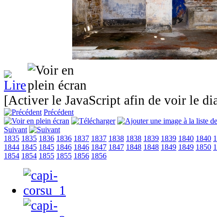
[Activer le JavaScript afin de voir le d
Précédent
Suivant
1835
1835
1836
1836
1837
1837
1838
1838
1839
1839
1840
1840
1
1844
1845
1845
1846
1846
1847
1847
1848
1848
1849
1849
1850
1
1854
1854
1855
1855
1856
1856