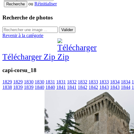
ou
Réinitialiser
Recherche de photos
Valider
Revenir à la catégorie
Télécharger Zip
capi-corsu_18
1829
1829
1830
1830
1831
1831
1832
1832
1833
1833
1834
1834
1
1838
1839
1839
1840
1840
1841
1841
1842
1842
1843
1843
1844
1