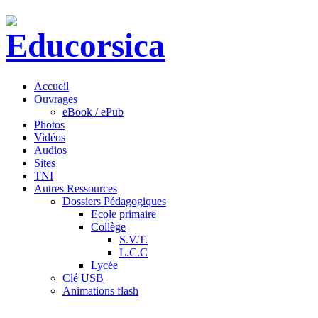
Accueil
Ouvrages
eBook / ePub
Photos
Vidéos
Audios
Sites
TNI
Autres Ressources
Dossiers Pédagogiques
Ecole primaire
Collège
S.V.T.
L.C.C
Lycée
Clé USB
Animations flash