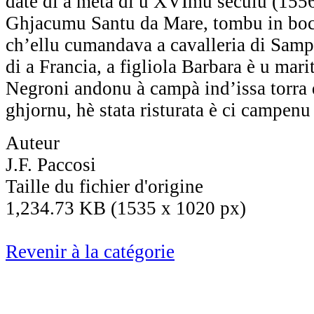
date di a metà di u XVImu seculu (155
Ghjacumu Santu da Mare, tombu in boc
ch’ellu cumandava a cavalleria di Samp
di a Francia, a figliola Barbara è u mar
Negroni andonu à campà ind’issa torra 
ghjornu, hè stata risturata è ci campen
Auteur
J.F. Paccosi
Taille du fichier d'origine
1,234.73 KB (1535 x 1020 px)
Revenir à la catégorie