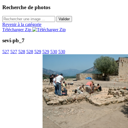
Recherche de photos
Valider
Revenir à la catégorie
Télécharger Zip
sevi-pb_7
527
527
528
528
529
529
530
530