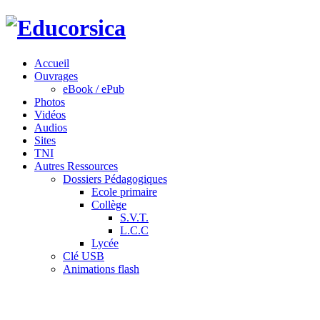
Accueil
Ouvrages
eBook / ePub
Photos
Vidéos
Audios
Sites
TNI
Autres Ressources
Dossiers Pédagogiques
Ecole primaire
Collège
S.V.T.
L.C.C
Lycée
Clé USB
Animations flash