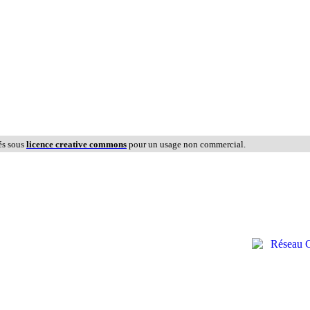
és sous
licence creative commons
pour un usage non commercial.