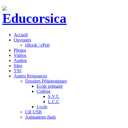
Accueil
Ouvrages
eBook / ePub
Photos
Vidéos
Audios
Sites
TNI
Autres Ressources
Dossiers Pédagogiques
Ecole primaire
Collège
S.V.T.
L.C.C
Lycée
Clé USB
Animations flash