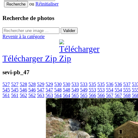
ou
Réinitialiser
Recherche de photos
Valider
Revenir à la catégorie
Télécharger Zip
sevi-pb_47
527
527
528
528
529
529
530
530
533
533
535
535
536
536
537
53
545
545
546
546
547
547
548
548
549
549
553
553
554
554
555
55
561
561
562
562
563
563
564
564
565
565
566
566
567
567
568
56