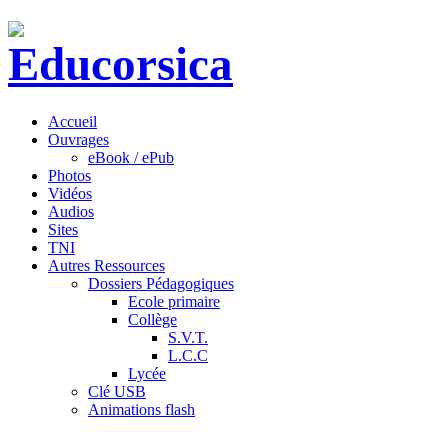
Accueil
Ouvrages
eBook / ePub
Photos
Vidéos
Audios
Sites
TNI
Autres Ressources
Dossiers Pédagogiques
Ecole primaire
Collège
S.V.T.
L.C.C
Lycée
Clé USB
Animations flash