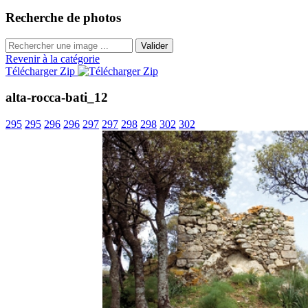
Recherche de photos
Valider
Revenir à la catégorie
Télécharger Zip
alta-rocca-bati_12
295
295
296
296
297
297
298
298
302
302