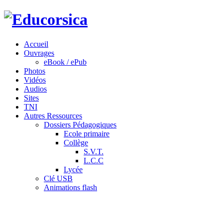
Accueil
Ouvrages
eBook / ePub
Photos
Vidéos
Audios
Sites
TNI
Autres Ressources
Dossiers Pédagogiques
Ecole primaire
Collège
S.V.T.
L.C.C
Lycée
Clé USB
Animations flash