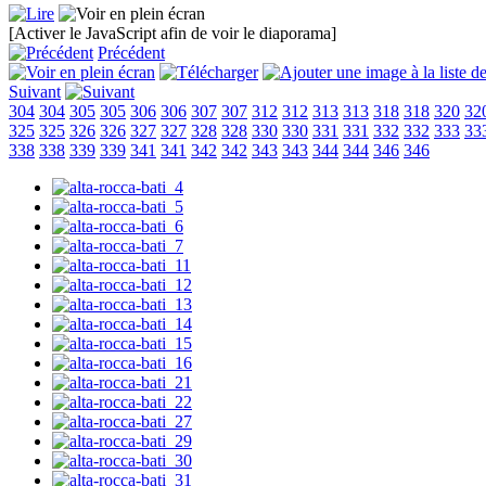
[Activer le JavaScript afin de voir le diaporama]
Précédent
Suivant
304
304
305
305
306
306
307
307
312
312
313
313
318
318
320
32
325
325
326
326
327
327
328
328
330
330
331
331
332
332
333
33
338
338
339
339
341
341
342
342
343
343
344
344
346
346