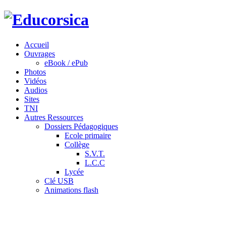
Accueil
Ouvrages
eBook / ePub
Photos
Vidéos
Audios
Sites
TNI
Autres Ressources
Dossiers Pédagogiques
Ecole primaire
Collège
S.V.T.
L.C.C
Lycée
Clé USB
Animations flash