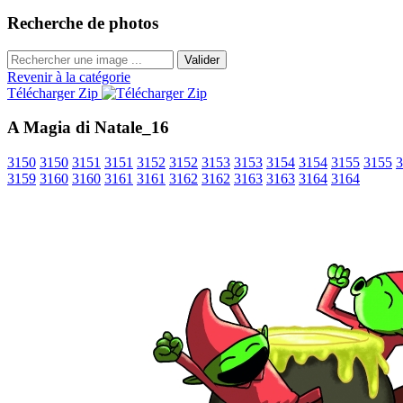
Recherche de photos
Valider
Revenir à la catégorie
Télécharger Zip
A Magia di Natale_16
3150
3150
3151
3151
3152
3152
3153
3153
3154
3154
3155
3155
3
3159
3160
3160
3161
3161
3162
3162
3163
3163
3164
3164