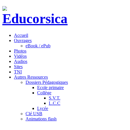
Accueil
Ouvrages
eBook / ePub
Photos
Vidéos
Audios
Sites
TNI
Autres Ressources
Dossiers Pédagogiques
Ecole primaire
Collège
S.V.T.
L.C.C
Lycée
Clé USB
Animations flash