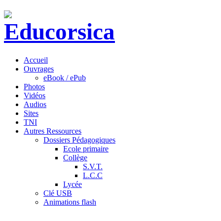
Accueil
Ouvrages
eBook / ePub
Photos
Vidéos
Audios
Sites
TNI
Autres Ressources
Dossiers Pédagogiques
Ecole primaire
Collège
S.V.T.
L.C.C
Lycée
Clé USB
Animations flash