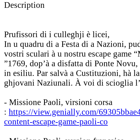
Description
Prufissori di i culleghji è licei,
In u quadru di a Festa di a Nazioni, pud
vostri sculari à u nostru escape game “
”1769, dop’à a disfatta di Ponte Novu, 
in esiliu. Par salvà a Custituzioni, hà l
ghjovani Naziunali. À voi di scioglia l
- Missione Paoli, virsioni corsa
:
https://view.genially.com/69305bbae
content-escape-game-paoli-co