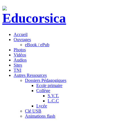
Accueil
Ouvrages
eBook / ePub
Photos
Vidéos
Audios
Sites
TNI
Autres Ressources
Dossiers Pédagogiques
Ecole primaire
Collège
S.V.T.
L.C.C
Lycée
Clé USB
Animations flash