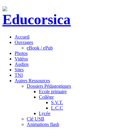
Accueil
Ouvrages
eBook / ePub
Photos
Vidéos
Audios
Sites
TNI
Autres Ressources
Dossiers Pédagogiques
Ecole primaire
Collège
S.V.T.
L.C.C
Lycée
Clé USB
Animations flash