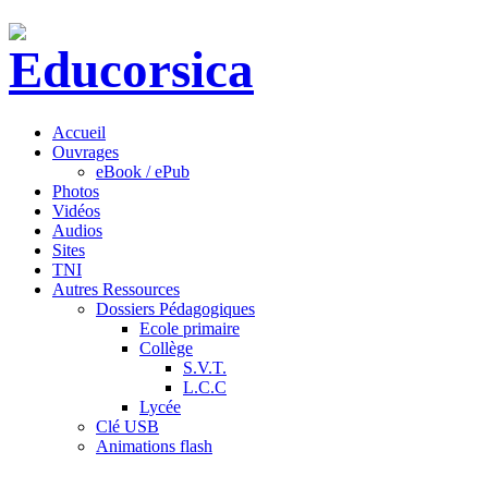
Accueil
Ouvrages
eBook / ePub
Photos
Vidéos
Audios
Sites
TNI
Autres Ressources
Dossiers Pédagogiques
Ecole primaire
Collège
S.V.T.
L.C.C
Lycée
Clé USB
Animations flash