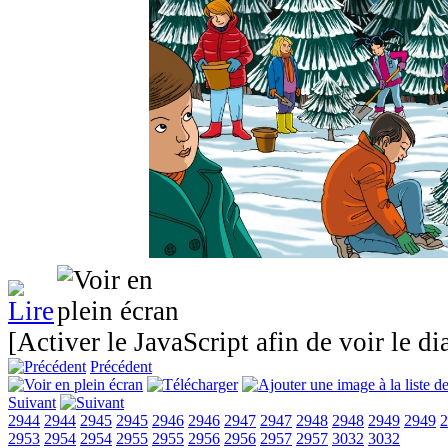
[Activer le JavaScript afin de voir le d
Précédent
Suivant
2944
2944
2945
2945
2946
2946
2947
2947
2948
2948
2949
2949
2
2953
2954
2954
2955
2955
2956
2956
2957
2957
3032
3032