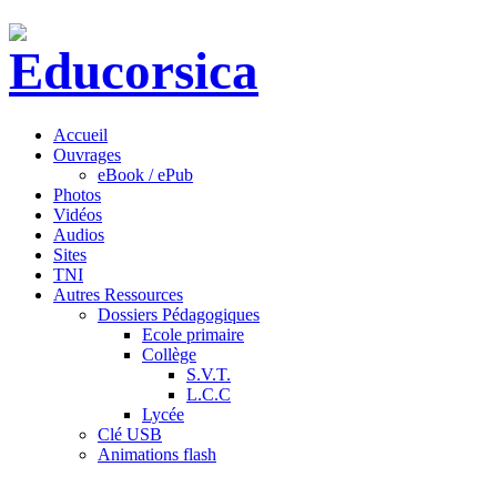
Accueil
Ouvrages
eBook / ePub
Photos
Vidéos
Audios
Sites
TNI
Autres Ressources
Dossiers Pédagogiques
Ecole primaire
Collège
S.V.T.
L.C.C
Lycée
Clé USB
Animations flash