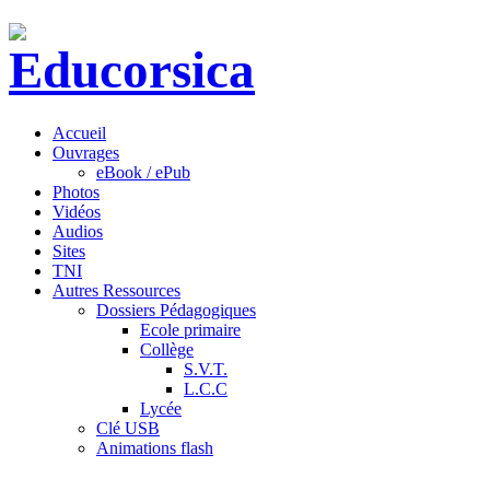
Accueil
Ouvrages
eBook / ePub
Photos
Vidéos
Audios
Sites
TNI
Autres Ressources
Dossiers Pédagogiques
Ecole primaire
Collège
S.V.T.
L.C.C
Lycée
Clé USB
Animations flash