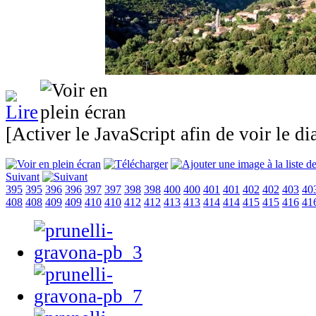
[Activer le JavaScript afin de voir le d
Suivant
395
395
396
396
397
397
398
398
400
400
401
401
402
402
403
40
408
408
409
409
410
410
412
412
413
413
414
414
415
415
416
41