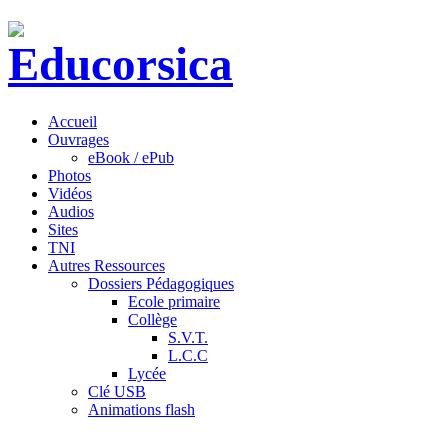
Accueil
Ouvrages
eBook / ePub
Photos
Vidéos
Audios
Sites
TNI
Autres Ressources
Dossiers Pédagogiques
Ecole primaire
Collège
S.V.T.
L.C.C
Lycée
Clé USB
Animations flash